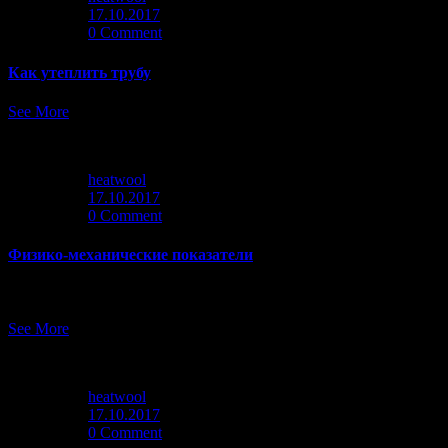
17.10.2017
0 Comment
Как утеплить трубу
See More
heatwool
17.10.2017
0 Comment
Физико-механические показатели
Изоляция для труб из базальтовой ваты в виде цилиндров Теплоп
See More
heatwool
17.10.2017
0 Comment