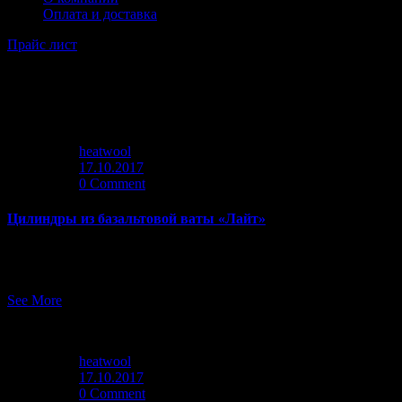
Оплата и доставка
Прайс лист
Day
heatwool
17.10.2017
0 Comment
Цилиндры из базальтовой ваты «Лайт»
Данная изоляция для трубопроводов, выпускаемая компанией Хи
изоляции. Изоляция для труб из минеральной ваты серии […]
See More
heatwool
17.10.2017
0 Comment