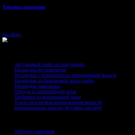
Таблица сравнения
Сравнение Rockwool и цилиндров Heatwool В данном разделе 
в способе изготовления. Вырезной способ, применяемый […]
See More
Каталог
Актуальный прайс на продукцию
Цилиндры без покрытия
Цилиндры с покрытием из алюминиевой фольги
Цилиндры из базальтовой ваты «лайт»
Цилиндры ламельные
Отводы из минеральной ваты
Тройники из минеральной ваты
Плита базальтовая кашированная фольгой
Оцинкованные кожухи, футляры для труб
Информация
Таблица сравнения