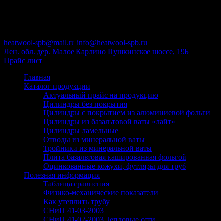
Пн-Пт : 09:00-18:00
+7 (812) 646-50-75
heatwool-spb@mail.ru
info@heatwool-spb.ru
Лен. обл. дер. Малое Карлино
Пушкинское шоссе, 19Б
Прайс лист
Главная
Каталог продукции
Актуальный прайс на продукцию
Цилиндры без покрытия
Цилиндры с покрытием из алюминиевой фольги
Цилиндры из базальтовой ваты «лайт»
Цилиндры ламельные
Отводы из минеральной ваты
Тройники из минеральной ваты
Плита базальтовая кашированная фольгой
Оцинкованные кожухи, футляры для труб
Полезная информация
Таблица сравнения
Физико-механические показатели
Как утеплить трубу
СНиП 41-03-2003
СНиП 41-02-2003 Тепловые сети