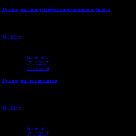
Цилиндры с покрытием из алюминиевой фольги
Кашированные алюминиевой фольгой теплоизоляционные цили
при укладке под землю требуется дополнительная подготовка 
See More
heatwool
17.10.2017
0 Comment
Цилиндры без покрытия
Цилиндры теплоизоляционные из минеральной ваты на синтети
использования в различных комбинациях с защитным […]
See More
heatwool
17.10.2017