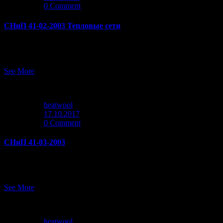
0 Comment
СНиП 41-02-2003 Тепловые сети
Система нормативных документов в строительстве 
КОМИТЕТ РОССИЙСКОЙ ФЕДЕРАЦИИ ПО СТРОИТЕЛЬС
See More
heatwool
17.10.2017
0 Comment
СНиП 41-03-2003
СНиП 41-03-2003 ТЕПЛОВАЯ ИЗОЛЯЦИЯ ОБОРУДОВАН
ЖИЛИЩНО-КОММУНАЛЬНОМУ КОМПЛЕКСУ (ГОССТРОЙ РОССИ
See More
heatwool