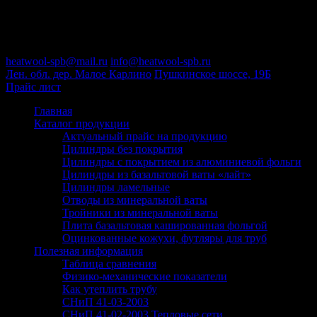
Пн-Пт : 09:00-18:00
+7 (812) 646-50-75
heatwool-spb@mail.ru
info@heatwool-spb.ru
Лен. обл. дер. Малое Карлино
Пушкинское шоссе, 19Б
Прайс лист
Главная
Каталог продукции
Актуальный прайс на продукцию
Цилиндры без покрытия
Цилиндры с покрытием из алюминиевой фольги
Цилиндры из базальтовой ваты «лайт»
Цилиндры ламельные
Отводы из минеральной ваты
Тройники из минеральной ваты
Плита базальтовая кашированная фольгой
Оцинкованные кожухи, футляры для труб
Полезная информация
Таблица сравнения
Физико-механические показатели
Как утеплить трубу
СНиП 41-03-2003
СНиП 41-02-2003 Тепловые сети