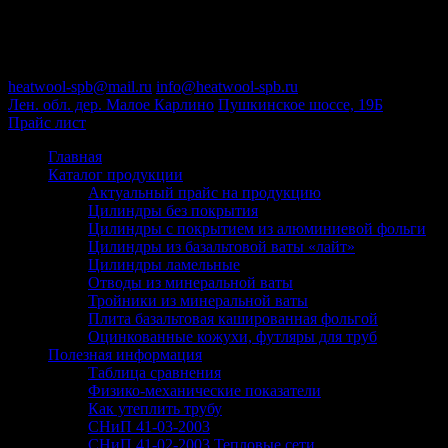
Пн-Пт : 09:00-18:00
+7 (812) 646-50-75
heatwool-spb@mail.ru
info@heatwool-spb.ru
Лен. обл. дер. Малое Карлино
Пушкинское шоссе, 19Б
Прайс лист
Главная
Каталог продукции
Актуальный прайс на продукцию
Цилиндры без покрытия
Цилиндры с покрытием из алюминиевой фольги
Цилиндры из базальтовой ваты «лайт»
Цилиндры ламельные
Отводы из минеральной ваты
Тройники из минеральной ваты
Плита базальтовая кашированная фольгой
Оцинкованные кожухи, футляры для труб
Полезная информация
Таблица сравнения
Физико-механические показатели
Как утеплить трубу
СНиП 41-03-2003
СНиП 41-02-2003 Тепловые сети