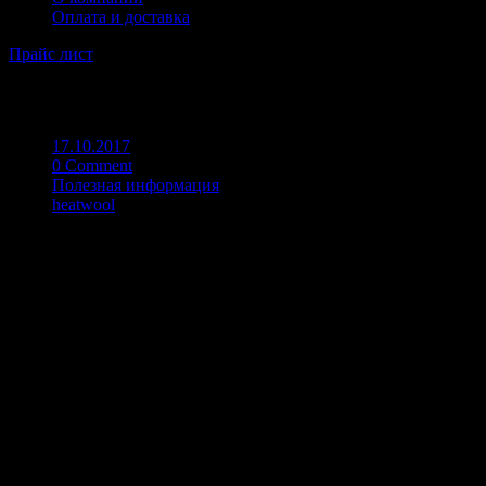
Оплата и доставка
Прайс лист
Физико-механические показатели
17.10.2017
0 Comment
Полезная информация
heatwool
Изоляция для труб из базальтовой ваты в виде цилиндров
Теплопроводность, Вт/(м*К), не более, при температуре
283 К ( 10 С )
298 ( 25 С )
Плотность, кг/м3
Прочность на сжатие при 10% деформации, кПа
Прочность на отрыв слоев, кПа, не менее