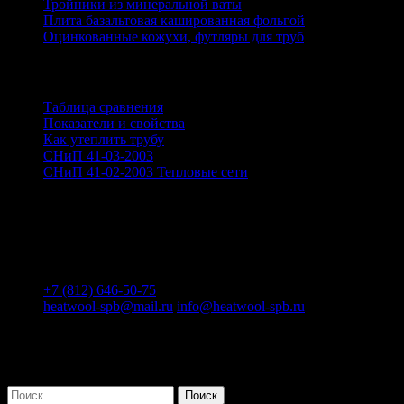
Тройники из минеральной ваты
Плита базальтовая кашированная фольгой
Оцинкованные кожухи, футляры для труб
Информация
Таблица сравнения
Показатели и свойства
Как утеплить трубу
СНиП 41-03-2003
СНиП 41-02-2003 Тепловые сети
Контакты
Ленинградская область, Ломоносовский район, дер.
Малое Карлино, Пушкинское шоссе, 19Б
+7 (812) 646-50-75
heatwool-spb@mail.ru
info@heatwool-spb.ru
Поиск
Поиск