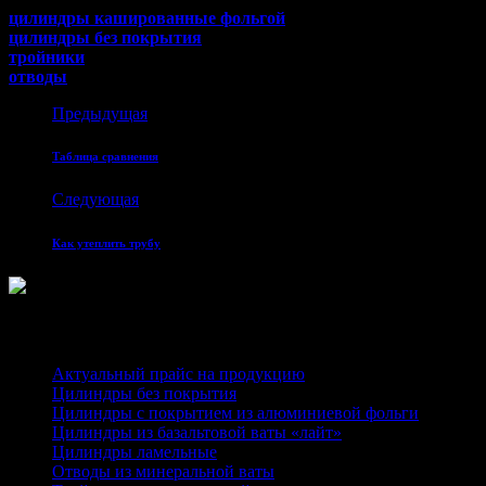
цилиндры кашированные фольгой
цилиндры без покрытия
тройники
отводы
Предыдущая
Таблица сравнения
Следующая
Как утеплить трубу
Каталог
Актуальный прайс на продукцию
Цилиндры без покрытия
Цилиндры с покрытием из алюминиевой фольги
Цилиндры из базальтовой ваты «лайт»
Цилиндры ламельные
Отводы из минеральной ваты