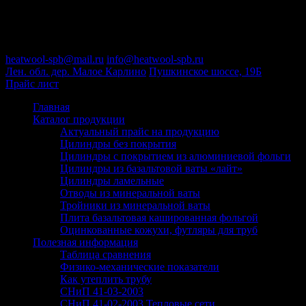
Пн-Пт : 09:00-18:00
+7 (812) 646-50-75
heatwool-spb@mail.ru
info@heatwool-spb.ru
Лен. обл. дер. Малое Карлино
Пушкинское шоссе, 19Б
Прайс лист
Главная
Каталог продукции
Актуальный прайс на продукцию
Цилиндры без покрытия
Цилиндры с покрытием из алюминиевой фольги
Цилиндры из базальтовой ваты «лайт»
Цилиндры ламельные
Отводы из минеральной ваты
Тройники из минеральной ваты
Плита базальтовая кашированная фольгой
Оцинкованные кожухи, футляры для труб
Полезная информация
Таблица сравнения
Физико-механические показатели
Как утеплить трубу
СНиП 41-03-2003
СНиП 41-02-2003 Тепловые сети