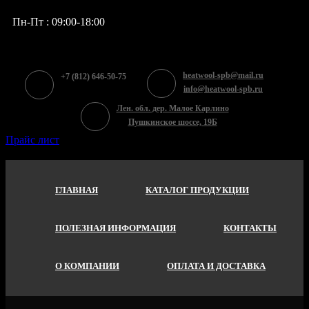
Пн-Пт : 09:00-18:00
heatwool-spb@mail.ru
+7 (812) 646-50-75
info@heatwool-spb.ru
Лен. обл. дер. Малое Карлино
Пушкинское шоссе, 19Б
Прайс лист
ГЛАВНАЯ
КАТАЛОГ ПРОДУКЦИИ
ПОЛЕЗНАЯ ИНФОРМАЦИЯ
КОНТАКТЫ
О КОМПАНИИ
ОПЛАТА И ДОСТАВКА