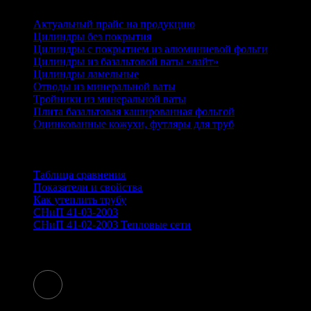
Каталог
Актуальный прайс на продукцию
Цилиндры без покрытия
Цилиндры с покрытием из алюминиевой фольги
Цилиндры из базальтовой ваты «лайт»
Цилиндры ламельные
Отводы из минеральной ваты
Тройники из минеральной ваты
Плита базальтовая кашированная фольгой
Оцинкованные кожухи, футляры для труб
Информация
Таблица сравнения
Показатели и свойства
Как утеплить трубу
СНиП 41-03-2003
СНиП 41-02-2003 Тепловые сети
Контакты